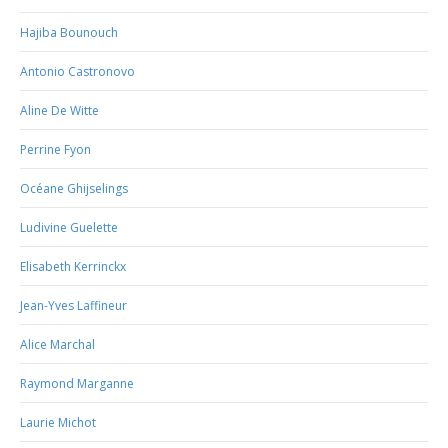
Hajiba Bounouch
Antonio Castronovo
Aline De Witte
Perrine Fyon
Océane Ghijselings
Ludivine Guelette
Elisabeth Kerrinckx
Jean-Yves Laffineur
Alice Marchal
Raymond Marganne
Laurie Michot