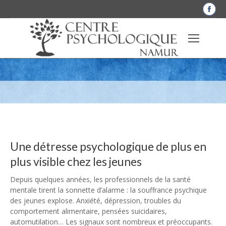
La
pag
Fac
Jeunes en détresse : plus de
s'o
dan
consultations, mais un manque cruel de
une
moyens
nou
fen
Une détresse psychologique de plus en
plus visible chez les jeunes
Depuis quelques années, les professionnels de la santé
mentale tirent la sonnette d’alarme : la souffrance psychique
des jeunes explose. Anxiété, dépression, troubles du
comportement alimentaire, pensées suicidaires,
automutilation… Les signaux sont nombreux et préoccupants.