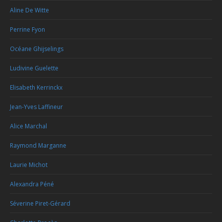
Aline De Witte
Perrine Fyon
Océane Ghijselings
Ludivine Guelette
Elisabeth Kerrinckx
Jean-Yves Laffineur
Alice Marchal
Raymond Marganne
Laurie Michot
Alexandra Péné
Séverine Piret-Gérard