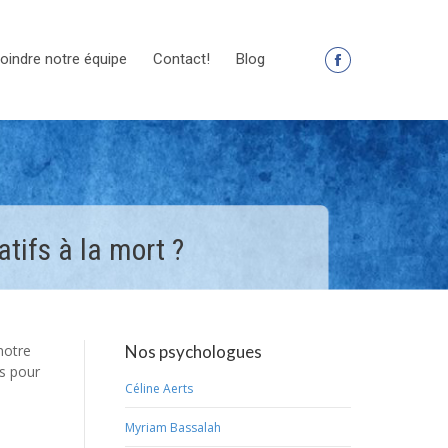
oindre notre équipe
Contact!
Blog
La
page
Facebook
s'ouvre
dans
une
nouvelle
tifs à la mort ?
fenêtre
notre
Nos psychologues
es pour
Céline Aerts
Myriam Bassalah