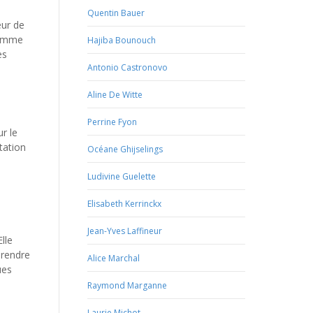
Quentin Bauer
eur de
 comme
Hajiba Bounouch
es
Antonio Castronovo
Aline De Witte
Perrine Fyon
ur le
tation
Océane Ghijselings
Ludivine Guelette
Elisabeth Kerrinckx
Jean-Yves Laffineur
lle
prendre
Alice Marchal
ues
Raymond Marganne
Laurie Michot