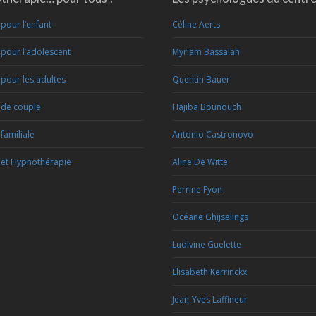
pour l’enfant
Céline Aerts
pour l’adolescent
Myriam Bassalah
pour les adultes
Quentin Bauer
 de couple
Hajiba Bounouch
familiale
Antonio Castronovo
et Hypnothérapie
Aline De Witte
Perrine Fyon
Océane Ghijselings
Ludivine Guelette
Elisabeth Kerrinckx
Jean-Yves Laffineur