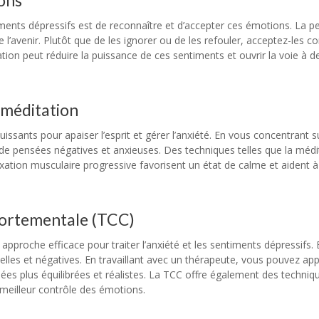
ons
iments dépressifs est de reconnaître et d’accepter ces émotions. La p
de l’avenir. Plutôt que de les ignorer ou de les refouler, acceptez-les
ion peut réduire la puissance de ces sentiments et ouvrir la voie à d
a méditation
issants pour apaiser l’esprit et gérer l’anxiété. En vous concentrant s
e pensées négatives et anxieuses. Des techniques telles que la médi
laxation musculaire progressive favorisent un état de calme et aident à
mportementale (TCC)
proche efficace pour traiter l’anxiété et les sentiments dépressifs. E
nnelles et négatives. En travaillant avec un thérapeute, vous pouvez ap
es plus équilibrées et réalistes. La TCC offre également des techniq
n meilleur contrôle des émotions.