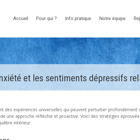
Accueil
Pour qui ?
Info pratique
Notre équipe
Rej
xiété et les sentiments dépressifs rela
sont des expériences universelles qui peuvent perturber profondément 
e une approche réfléchie et proactive. Voici des stratégies éprouvé
libre intérieur.