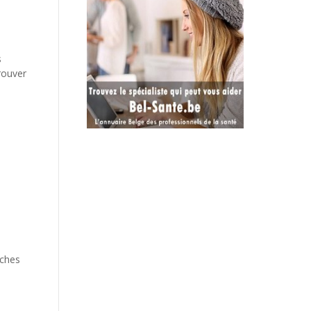
s
trouver
oches