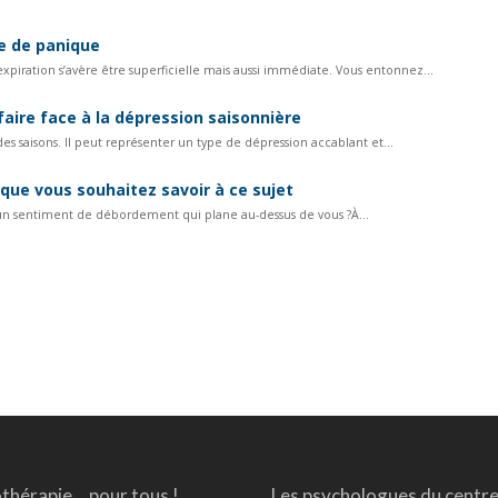
ue de panique
xpiration s’avère être superficielle mais aussi immédiate. Vous entonnez...
aire face à la dépression saisonnière
es saisons. Il peut représenter un type de dépression accablant et...
 que vous souhaitez savoir à ce sujet
c un sentiment de débordement qui plane au-dessus de vous ?À...
thérapie… pour tous !
Les psychologues du centr