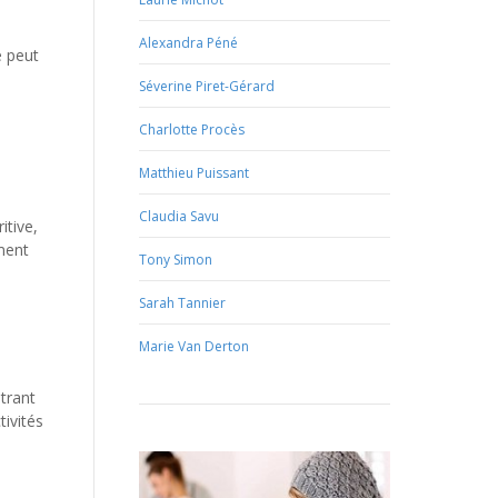
Alexandra Péné
e peut
Séverine Piret-Gérard
Charlotte Procès
Matthieu Puissant
Claudia Savu
itive,
ement
Tony Simon
Sarah Tannier
Marie Van Derton
ntrant
tivités