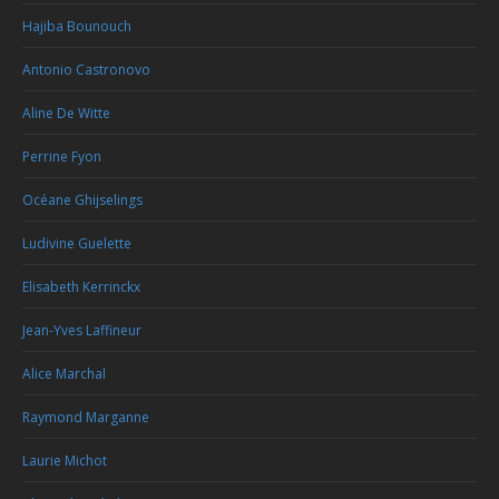
Hajiba Bounouch
Antonio Castronovo
Aline De Witte
Perrine Fyon
Océane Ghijselings
Ludivine Guelette
Elisabeth Kerrinckx
Jean-Yves Laffineur
Alice Marchal
Raymond Marganne
Laurie Michot