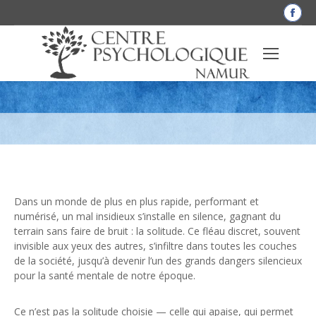
La
pag
Fac
Santé mentale en péril : la solitude, un
s'o
dan
fléau discret mais destructeur
une
nou
fen
Dans un monde de plus en plus rapide, performant et
numérisé, un mal insidieux s’installe en silence, gagnant du
terrain sans faire de bruit : la solitude. Ce fléau discret, souvent
invisible aux yeux des autres, s’infiltre dans toutes les couches
de la société, jusqu’à devenir l’un des grands dangers silencieux
pour la santé mentale de notre époque.
Ce n’est pas la solitude choisie — celle qui apaise, qui permet