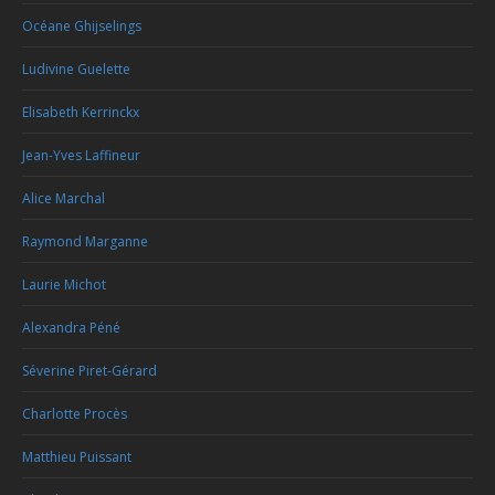
Océane Ghijselings
Ludivine Guelette
Elisabeth Kerrinckx
Jean-Yves Laffineur
Alice Marchal
Raymond Marganne
Laurie Michot
Alexandra Péné
Séverine Piret-Gérard
Charlotte Procès
Matthieu Puissant