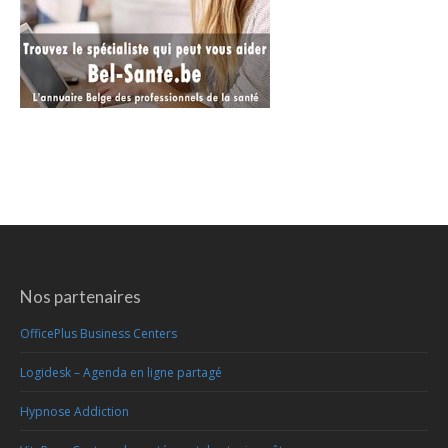
Nos partenaires
OfficePlus Business Centers
Logidesk – Agenda en ligne partagé
Hypnose Addiction