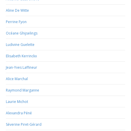
Aline De Witte
Perrine Fyon
Océane Ghijselings
Ludivine Guelette
Elisabeth Kerrinckx
Jean-Yves Laffineur
Alice Marchal
Raymond Marganne
Laurie Michot
Alexandra Péné
Séverine Piret-Gérard