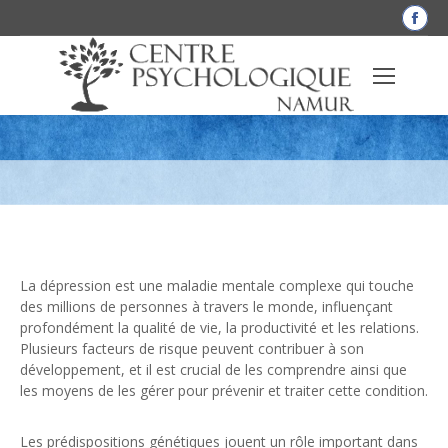
La
pag
Fac
Facteurs de risque de la dépression et
s'o
dan
façons d’y faire face
une
nou
fen
La dépression est une maladie mentale complexe qui touche
des millions de personnes à travers le monde, influençant
profondément la qualité de vie, la productivité et les relations.
Plusieurs facteurs de risque peuvent contribuer à son
développement, et il est crucial de les comprendre ainsi que
les moyens de les gérer pour prévenir et traiter cette condition.
Les prédispositions génétiques jouent un rôle important dans