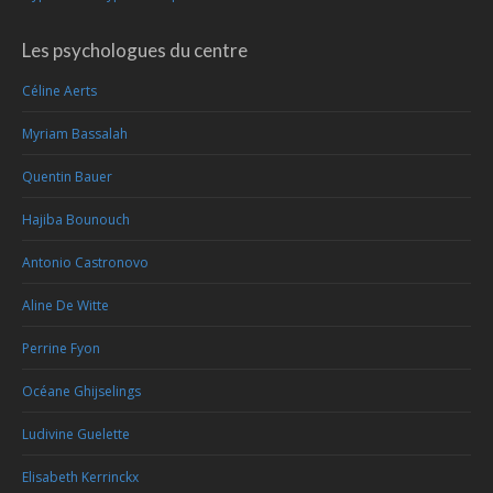
Les psychologues du centre
Céline Aerts
Myriam Bassalah
Quentin Bauer
Hajiba Bounouch
Antonio Castronovo
Aline De Witte
Perrine Fyon
Océane Ghijselings
Ludivine Guelette
Elisabeth Kerrinckx