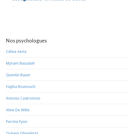
...
Nos psychologues
Céline Aerts
Myriam Bassalah
Quentin Bauer
Hajiba Bounouch
Antonio Castronovo
Aline De Witte
Perrine Fyon
Océane Ghijselings