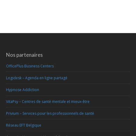
Nos partenaires
OfficePlus Business Centers
Logidesk – Agenda en ligne partagé
Hypnose Addiction
VitaPsy – Centres de santé mentale et mieux-être
Privium – Services pour les professionnels de santé
Réseau EFT Belgique