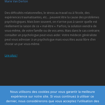
Marie Van Derton
Des difficultés relationnelles, le stress au travail ou à l’école, des
expériences traumatisantes, etc… peuvent être la cause des problèmes
psychologiques. Mais bien souvent, on n’arrive pas à savoir quelle est
réellement la raison de ce « mal-être ». Parfois, la solution viendra de
vous-même, de votre famille ou de vos amis. Mais dans le cas contraire;
consulter un psychologue peut vous aider. Votre médecin généraliste
peut vous adresser à un psychologue mais vous êtes aussi libre d’en
choisir un par vous-même.
Lire plus !
Menu
Nous utilisons des cookies pour vous garantir la meilleure
expérience sur notre site. Si vous continuez à utiliser ce
Copyright © 2026
Centre Psychologique Namur
, tous droits réservés.
dernier, nous considérerons que vous acceptez l'utilisation des
Powered by
Privium – Des services qui soutiennent vos soins. Pour