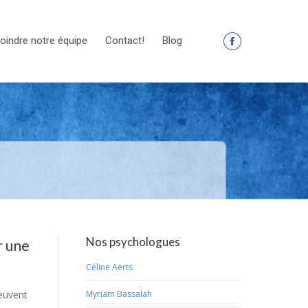
oindre notre équipe
Contact!
Blog
La
page
Facebook
s'ouvre
dans
une
nouvelle
fenêtre
Nos psychologues
r une
Céline Aerts
euvent
Myriam Bassalah