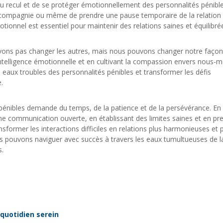
du recul et de se protéger émotionnellement des personnalités pénible
r compagnie ou même de prendre une pause temporaire de la relation 
tionnel est essentiel pour maintenir des relations saines et équilibré
ouvons pas changer les autres, mais nous pouvons changer notre faço
ntelligence émotionnelle et en cultivant la compassion envers nous
 eaux troubles des personnalités pénibles et transformer les défis
.
 pénibles demande du temps, de la patience et de la persévérance. En
 communication ouverte, en établissant des limites saines et en pr
former les interactions difficiles en relations plus harmonieuses et 
 pouvons naviguer avec succès à travers les eaux tumultueuses de la
s.
 quotidien serein