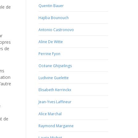
Quentin Bauer
ble de
Hajiba Bounouch
Antonio Castronovo
ar
ropres
Aline De Witte
es de
Perrine Fyon
Océane Ghijselings
ons
cation
Ludivine Guelette
’autre
Elisabeth Kerrinckx
Jean-Yves Laffineur
e
Alice Marchal
nt de
Raymond Marganne
Laurie Michot