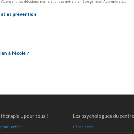
nfluençant nos décisions, nos relations et notre bien-être général. Apprendre à...
nt et prévention
en à l’école ?
thérapie… pour tous !
Les psychologues du centr
pour l’enfant
Céline Aerts