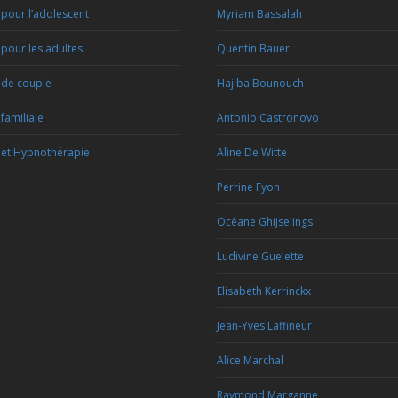
pour l’adolescent
Myriam Bassalah
pour les adultes
Quentin Bauer
 de couple
Hajiba Bounouch
familiale
Antonio Castronovo
et Hypnothérapie
Aline De Witte
Perrine Fyon
Océane Ghijselings
Ludivine Guelette
Elisabeth Kerrinckx
Jean-Yves Laffineur
Alice Marchal
Raymond Marganne