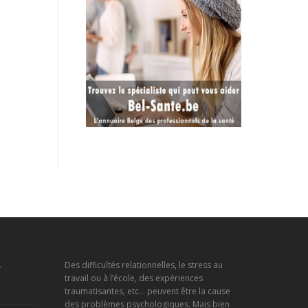
e
Des difficultés relationnelles, le stress au
travail ou à l’école, des expériences
traumatisantes, etc… peuvent être la cause
des problèmes psychologiques. Mais bien