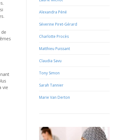
s.
si
Alexandra Péné
es.
Séverine Piret-Gérard
n de
Charlotte Procès
-mêmes
Matthieu Puissant
Claudia Savu
Tony Simon
enant
plus
Sarah Tannier
 vie
Marie Van Derton