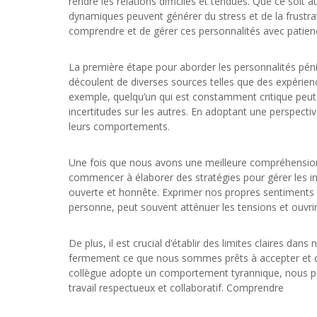
rendre les relations difficiles et tendues. Que ce soit 
dynamiques peuvent générer du stress et de la frustra
comprendre et de gérer ces personnalités avec patien
La première étape pour aborder les personnalités pén
découlent de diverses sources telles que des expérien
exemple, quelqu’un qui est constamment critique peut 
incertitudes sur les autres. En adoptant une perspec
leurs comportements.
Une fois que nous avons une meilleure compréhension
commencer à élaborer des stratégies pour gérer les in
ouverte et honnête. Exprimer nos propres sentiments e
personne, peut souvent atténuer les tensions et ouvrir 
De plus, il est crucial d’établir des limites claires dans
fermement ce que nous sommes prêts à accepter et ce
collègue adopte un comportement tyrannique, nous pou
travail respectueux et collaboratif. Comprendre