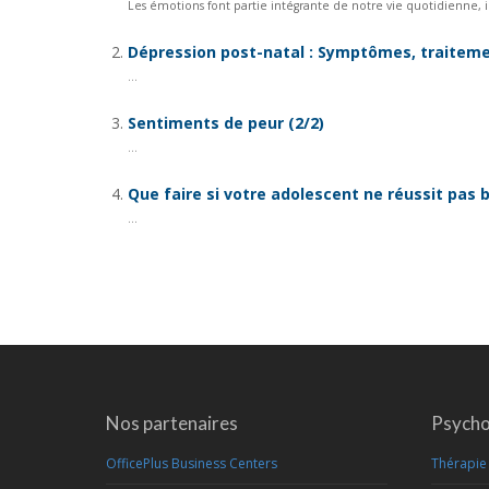
Les émotions font partie intégrante de notre vie quotidienne, i
Dépression post-natal : Symptômes, traiteme
...
Sentiments de peur (2/2)
...
Que faire si votre adolescent ne réussit pas bi
...
Nos partenaires
Psycho
OfficePlus Business Centers
Thérapie 