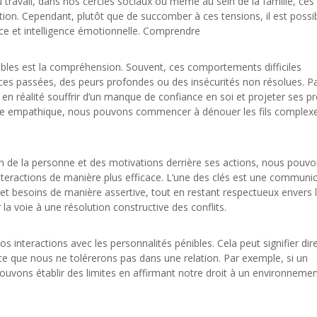
au travail, dans nos cercles sociaux ou même au sein de la famille, ces
tion. Cependant, plutôt que de succomber à ces tensions, il est possi
ce et intelligence émotionnelle. Comprendre
ibles est la compréhension. Souvent, ces comportements difficiles
ces passées, des peurs profondes ou des insécurités non résolues. P
en réalité souffrir d’un manque de confiance en soi et projeter ses p
tive empathique, nous pouvons commencer à dénouer les fils complex
 de la personne et des motivations derrière ses actions, nous pouv
teractions de manière plus efficace. L’une des clés est une communi
t besoins de manière assertive, tout en restant respectueux envers l
la voie à une résolution constructive des conflits.
 nos interactions avec les personnalités pénibles. Cela peut signifier dir
 que nous ne tolérerons pas dans une relation. Par exemple, si un
vons établir des limites en affirmant notre droit à un environneme