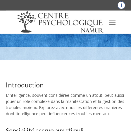
La
pag
Fac
Comment l’intelligence peut affecter les
s'o
dan
troubles anxieux
une
nou
fen
Introduction
L’intelligence, souvent considérée comme un atout, peut aussi
jouer un rôle complexe dans la manifestation et la gestion des
troubles anxieux. Explorez avec nous les différentes manières
dont l’intelligence peut influencer ces troubles mentaux.
Sensibilité accrue aux stimuli