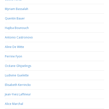
Myriam Bassalah
Quentin Bauer
Hajiba Bounouch
Antonio Castronovo
Aline De Witte
Perrine Fyon
Océane Ghijselings
Ludivine Guelette
Elisabeth Kerrinckx
Jean-Yves Laffineur
Alice Marchal