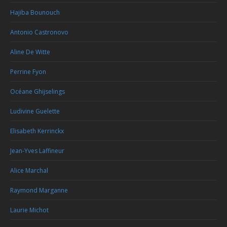
Hajiba Bounouch
Antonio Castronovo
Aline De Witte
Perrine Fyon
Océane Ghijselings
Ludivine Guelette
Elisabeth Kerrinckx
Jean-Yves Laffineur
Alice Marchal
Raymond Marganne
Laurie Michot