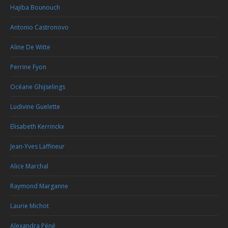
Hajiba Bounouch
Antonio Castronovo
Aline De Witte
Perrine Fyon
Océane Ghijselings
Ludivine Guelette
Elisabeth Kerrinckx
Jean-Yves Laffineur
Alice Marchal
Raymond Marganne
Laurie Michot
Alexandra Péné