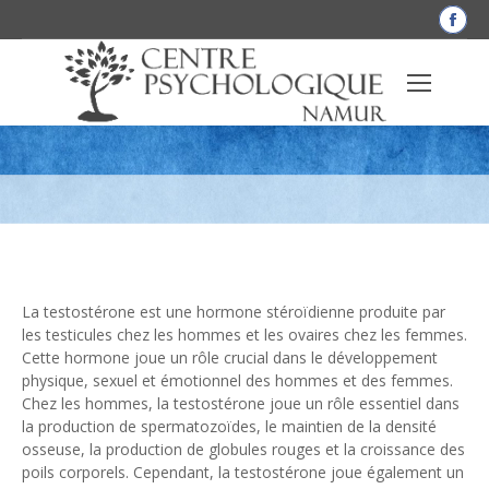
La
pag
Fac
Un niveau de testostérone bas peut-il
s'o
dan
causer de l’anxiété et de la dépression ?
une
nou
fen
La testostérone est une hormone stéroïdienne produite par
les testicules chez les hommes et les ovaires chez les femmes.
Cette hormone joue un rôle crucial dans le développement
physique, sexuel et émotionnel des hommes et des femmes.
Chez les hommes, la testostérone joue un rôle essentiel dans
la production de spermatozoïdes, le maintien de la densité
osseuse, la production de globules rouges et la croissance des
poils corporels. Cependant, la testostérone joue également un