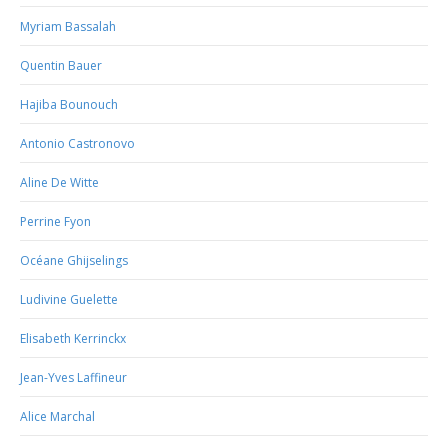
Myriam Bassalah
Quentin Bauer
Hajiba Bounouch
Antonio Castronovo
Aline De Witte
Perrine Fyon
Océane Ghijselings
Ludivine Guelette
Elisabeth Kerrinckx
Jean-Yves Laffineur
Alice Marchal