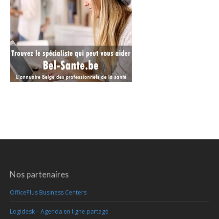
Nos partenaires
OfficePlus Business Centers
Logidesk – Agenda en ligne partagé