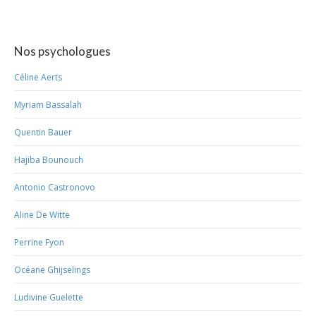
Nos psychologues
Céline Aerts
Myriam Bassalah
Quentin Bauer
Hajiba Bounouch
Antonio Castronovo
Aline De Witte
Perrine Fyon
Océane Ghijselings
Ludivine Guelette