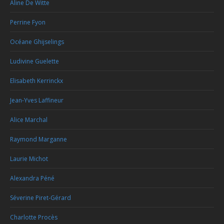
Aline De Witte
Perrine Fyon
Océane Ghijselings
Ludivine Guelette
Elisabeth Kerrinckx
Jean-Yves Laffineur
Alice Marchal
Raymond Marganne
Laurie Michot
Alexandra Péné
Séverine Piret-Gérard
Charlotte Procès