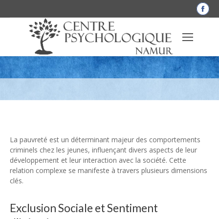
La
pag
Fac
Quelle est l’incidence de la pauvreté sur
s'o
dan
les taux de délinquance juvénile ?
une
nou
fen
La pauvreté est un déterminant majeur des comportements
criminels chez les jeunes, influençant divers aspects de leur
développement et leur interaction avec la société. Cette
relation complexe se manifeste à travers plusieurs dimensions
clés.
Exclusion Sociale et Sentiment