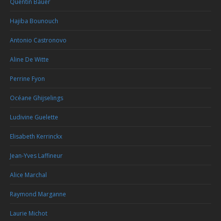
Quentin Bauer
Hajiba Bounouch
Antonio Castronovo
Aline De Witte
Perrine Fyon
Océane Ghijselings
Ludivine Guelette
Elisabeth Kerrinckx
Jean-Yves Laffineur
Alice Marchal
Raymond Marganne
Laurie Michot