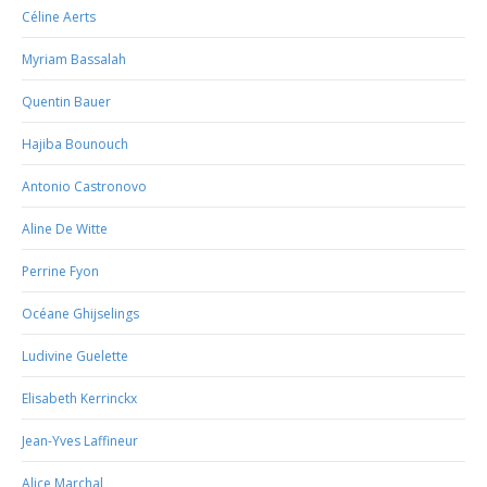
Céline Aerts
Myriam Bassalah
Quentin Bauer
Hajiba Bounouch
Antonio Castronovo
Aline De Witte
Perrine Fyon
Océane Ghijselings
Ludivine Guelette
Elisabeth Kerrinckx
Jean-Yves Laffineur
Alice Marchal