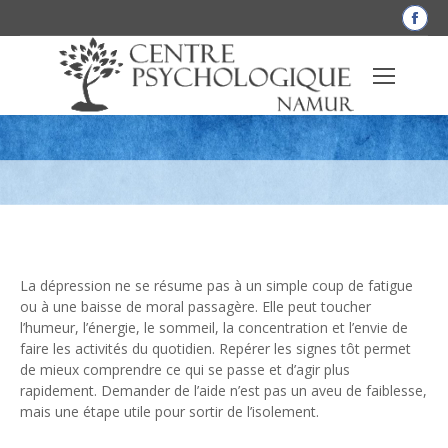
La
pag
Fac
Dépression : symptômes à reconnaître et
s'o
dan
aide à demander sans attendre
une
nou
fen
La dépression ne se résume pas à un simple coup de fatigue
ou à une baisse de moral passagère. Elle peut toucher
l’humeur, l’énergie, le sommeil, la concentration et l’envie de
faire les activités du quotidien. Repérer les signes tôt permet
de mieux comprendre ce qui se passe et d’agir plus
rapidement. Demander de l’aide n’est pas un aveu de faiblesse,
mais une étape utile pour sortir de l’isolement.