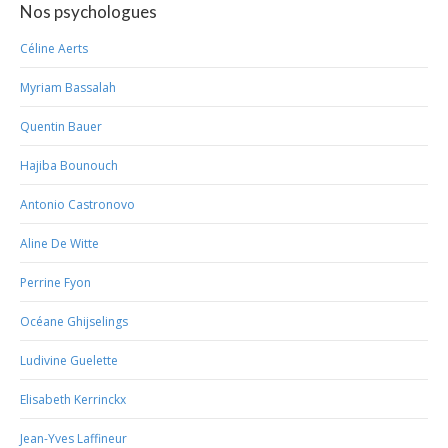
Nos psychologues
Céline Aerts
Myriam Bassalah
Quentin Bauer
Hajiba Bounouch
Antonio Castronovo
Aline De Witte
Perrine Fyon
Océane Ghijselings
Ludivine Guelette
Elisabeth Kerrinckx
Jean-Yves Laffineur