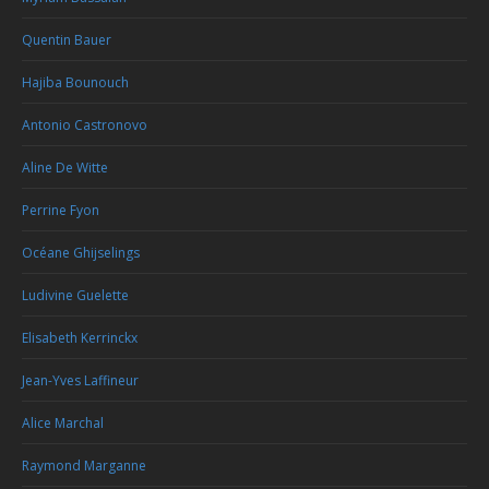
Quentin Bauer
Hajiba Bounouch
Antonio Castronovo
Aline De Witte
Perrine Fyon
Océane Ghijselings
Ludivine Guelette
Elisabeth Kerrinckx
Jean-Yves Laffineur
Alice Marchal
Raymond Marganne