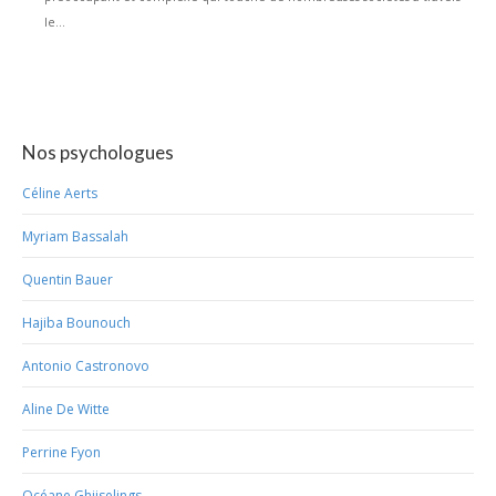
le...
Nos psychologues
Céline Aerts
Myriam Bassalah
Quentin Bauer
Hajiba Bounouch
Antonio Castronovo
Aline De Witte
Perrine Fyon
Océane Ghijselings