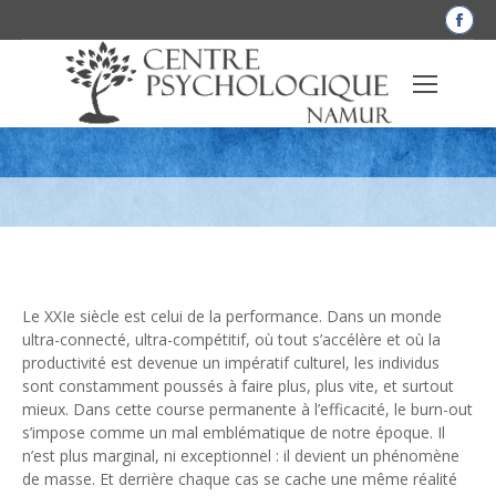
La
pag
Fac
Burn-out au XXIe siècle : le prix
s'o
dan
psychologique de la performance
une
nou
fen
Le XXIe siècle est celui de la performance. Dans un monde
ultra-connecté, ultra-compétitif, où tout s’accélère et où la
productivité est devenue un impératif culturel, les individus
sont constamment poussés à faire plus, plus vite, et surtout
mieux. Dans cette course permanente à l’efficacité, le burn-out
s’impose comme un mal emblématique de notre époque. Il
n’est plus marginal, ni exceptionnel : il devient un phénomène
de masse. Et derrière chaque cas se cache une même réalité