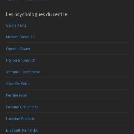
Les psychologues du centre
Céline Aerts
Myriam Bassalah
Quentin Bauer
Hajiba Bounouch
Antonio Castronovo
Aline De Witte
Perrine Fyon
Océane Ghijselings
Ludivine Guelette
Elisabeth Kerrinckx