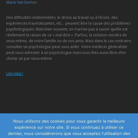
Marie Van Derton
Des difficultés relationnelles, le stress au travail ou à l’école, des
expériences traumatisantes, etc… peuvent être la cause des problèmes
psychologiques. Mais bien souvent, on n’arrive pas à savoir quelle est
réellement la raison de ce « mal-être ». Parfois, la solution viendra de
vous-même, de votre famille ou de vos amis. Mais dans le cas contraire;
consulter un psychologue peut vous aider. Votre médecin généraliste
peut vous adresser à un psychologue mais vous êtes aussi libre d’en
choisir un par vous-même.
Lire plus !
Menu
Nous utilisons des cookies pour vous garantir la meilleure
expérience sur notre site. Si vous continuez à utiliser ce
Copyright © 2026
Centre Psychologique Namur
, tous droits réservés.
dernier, nous considérerons que vous acceptez l'utilisation des
Powered by
Privium – Des services qui soutiennent vos soins. Pour