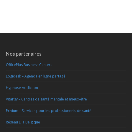
Nos partenaires
OfficePlus Business Centers
Logidesk – Agenda en ligne partagé
Hypnose Addiction
VitaPsy – Centres de santé mentale et mieux-être
Privium – Services pour les professionnels de santé
Réseau EFT Belgique