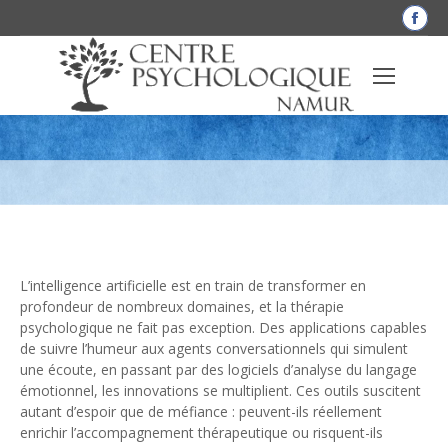
La
pag
Fac
L’intelligence artificielle dans le champ
s'o
dan
thérapeutique : atout pour l’avenir ou
une
obstacle au contact humain ?
nou
fen
L’intelligence artificielle est en train de transformer en
profondeur de nombreux domaines, et la thérapie
psychologique ne fait pas exception. Des applications capables
de suivre l’humeur aux agents conversationnels qui simulent
une écoute, en passant par des logiciels d’analyse du langage
émotionnel, les innovations se multiplient. Ces outils suscitent
autant d’espoir que de méfiance : peuvent-ils réellement
enrichir l’accompagnement thérapeutique ou risquent-ils