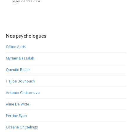
pages de 10 aide à...
Nos psychologues
Céline Aerts
Myriam Bassalah
Quentin Bauer
Hajiba Bounouch
Antonio Castronovo
Aline De Witte
Perrine Fyon
Océane Ghijselings