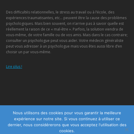
Des difficultés relationnelles, le stress au travail ou à l’école, des
expériences traumatisantes, etc… peuvent être la cause des problèmes
psychologiques. Mais bien souvent, on n’arrive pas à savoir quelle est
réellement la raison de ce « mal-être ». Parfois, la solution viendra de
vous-même, de votre famille ou de vos amis. Mais dans le cas contraire;
consulter un psychologue peut vous aider. Votre médecin généraliste
peut vous adresser à un psychologue mais vous êtes aussi libre d’en
choisir un par vous-même.
Lire plus !
Menu
Nous utilisons des cookies pour vous garantir la meilleure
expérience sur notre site. Si vous continuez à utiliser ce
Copyright © 2026
Centre Psychologique Namur
, tous droits réservés.
dernier, nous considérerons que vous acceptez l'utilisation des
Powered by
Privium – Des services qui soutiennent vos soins. Pour
cookies.
psychologues, psychotherapeutes et hypnotherapeutes.