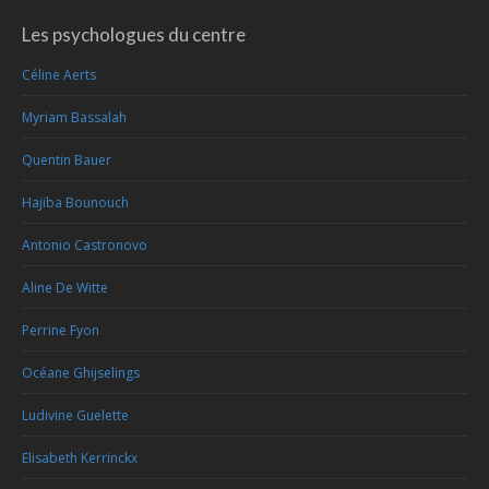
Les psychologues du centre
Céline Aerts
Myriam Bassalah
Quentin Bauer
Hajiba Bounouch
Antonio Castronovo
Aline De Witte
Perrine Fyon
Océane Ghijselings
Ludivine Guelette
Elisabeth Kerrinckx