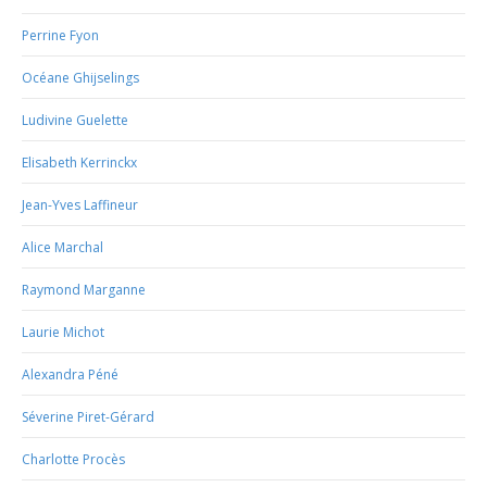
Perrine Fyon
Océane Ghijselings
Ludivine Guelette
Elisabeth Kerrinckx
Jean-Yves Laffineur
Alice Marchal
Raymond Marganne
Laurie Michot
Alexandra Péné
Séverine Piret-Gérard
Charlotte Procès