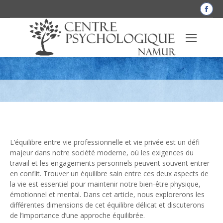
La
pag
Fac
Qu’est-ce qu’un bon équilibre entre vie
s'o
dan
professionnelle et vie privée ?
une
nou
fen
L’équilibre entre vie professionnelle et vie privée est un défi
majeur dans notre société moderne, où les exigences du
travail et les engagements personnels peuvent souvent entrer
en conflit. Trouver un équilibre sain entre ces deux aspects de
la vie est essentiel pour maintenir notre bien-être physique,
émotionnel et mental. Dans cet article, nous explorerons les
différentes dimensions de cet équilibre délicat et discuterons
de l’importance d’une approche équilibrée.