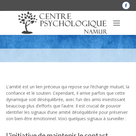
La
pag
Fac
Identifier les signaux d’une amitié
s'o
dan
déséquilibrée
une
nou
fen
L’amitié est un lien précieux qui repose sur l’échange mutuel, la
confiance et le soutien. Cependant, il arrive parfois que cette
dynamique soit déséquilibrée, avec l’un des amis investissant
beaucoup plus d’efforts que l’autre. Il est crucial de pouvoir
identifier les signaux d’une amitié déséquilibrée pour préserver
son bien-être émotionnel. Voici quelques signaux à surveiller :
L’initiative de maintenir le contact