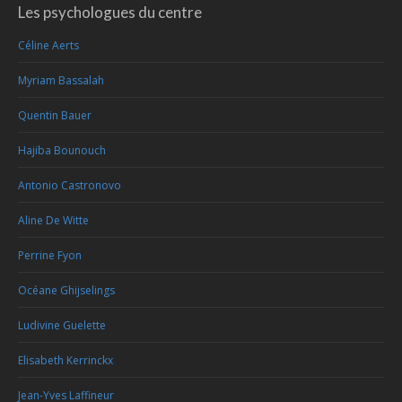
Les psychologues du centre
Céline Aerts
Myriam Bassalah
Quentin Bauer
Hajiba Bounouch
Antonio Castronovo
Aline De Witte
Perrine Fyon
Océane Ghijselings
Ludivine Guelette
Elisabeth Kerrinckx
Jean-Yves Laffineur