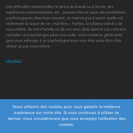
Des difficultés relationnelles, le stress au travail ou à l’école, des
expériences traumatisantes, etc… peuvent être la cause des problèmes
psychologiques. Mais bien souvent, on n’arrive pas à savoir quelle est
réellement la raison de ce « mal-être ». Parfois, la solution viendra de
vous-même, de votre famille ou de vos amis. Mais dans le cas contraire;
consulter un psychologue peut vous aider. Votre médecin généraliste
peut vous adresser à un psychologue mais vous êtes aussi libre d’en
choisir un par vous-même.
Lire plus !
Menu
Nous utilisons des cookies pour vous garantir la meilleure
expérience sur notre site. Si vous continuez à utiliser ce
Copyright © 2026
Centre Psychologique Namur
, tous droits réservés.
dernier, nous considérerons que vous acceptez l'utilisation des
Powered by
Privium – Des services qui soutiennent vos soins. Pour
cookies.
psychologues, psychotherapeutes et hypnotherapeutes.
RGPD - Politique de Protection de la Vie Privée