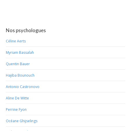
Nos psychologues
Céline Aerts
Myriam Bassalah
Quentin Bauer
Hajiba Bounouch
Antonio Castronovo
Aline De Witte
Perrine Fyon
Océane Ghijselings