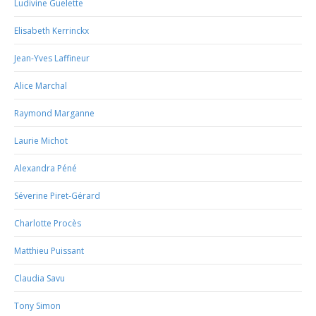
Ludivine Guelette
Elisabeth Kerrinckx
Jean-Yves Laffineur
Alice Marchal
Raymond Marganne
Laurie Michot
Alexandra Péné
Séverine Piret-Gérard
Charlotte Procès
Matthieu Puissant
Claudia Savu
Tony Simon